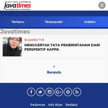
-->
Terbaru
Terpopuler
Indeks
Javatimes
02 Juli 2022
17:15
MENGGERTAK TATA PEMERINTAHAN DARI
PERSPEKTIF KAPPA
Beranda
Pedoman
Info Iklan
Redaksi